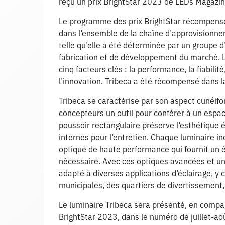
reçu un prix BrightStar 2023 de LEDs Magazin
Le programme des prix BrightStar récompense 
dans l’ensemble de la chaîne d’approvisionne
telle qu’elle a été déterminée par un groupe d
fabrication et de développement du marché. L
cinq facteurs clés : la performance, la fiabilité, 
l’innovation. Tribeca a été récompensé dans l
Tribeca se caractérise par son aspect cunéif
concepteurs un outil pour conférer à un esp
poussoir rectangulaire préserve l’esthétique 
internes pour l’entretien. Chaque luminaire i
optique de haute performance qui fournit un éc
nécessaire. Avec ces optiques avancées et un 
adapté à diverses applications d’éclairage, y 
municipales, des quartiers de divertissement
Le luminaire Tribeca sera présenté, en compag
BrightStar 2023, dans le numéro de juillet-a