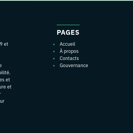
PAGES
9 et
Accueil
À propos
e
Contacts
e
Gouvernance
ilité.
es et
ure et
r
eur