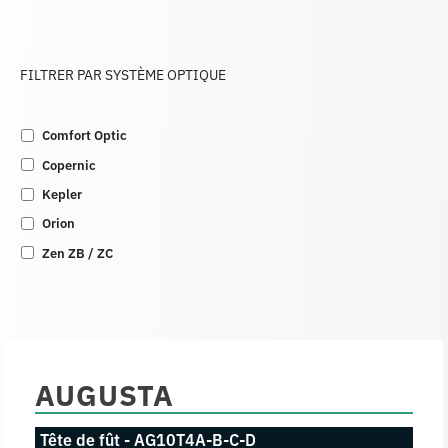
FILTRER PAR SYSTÈME OPTIQUE
Comfort Optic
Copernic
Kepler
Orion
Zen ZB / ZC
AUGUSTA
Tête de fût - AG10T4A-B-C-D