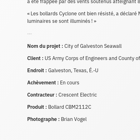
a été frappée par des vents soutenus atteignant 8
« Les bollards Cyclone ont bien résisté, a déclaré 
luminaires se sont illuminés ! »
---
Nom du projet :
City of Galveston Seawall
Client :
US Army Corps of Engineers and County of 
Endroit :
Galveston, Texas, É.-U
Achèvement :
En cours
Contracteur :
Crescent Electric
Produit :
Bollard CBM2112C
Photographe :
Brian Vogel