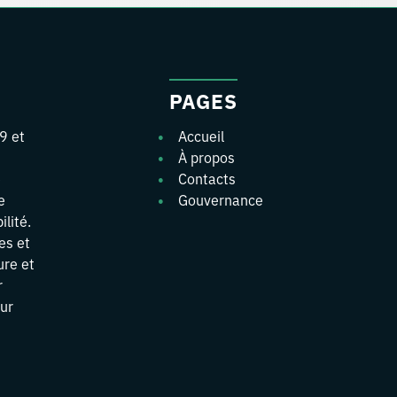
PAGES
9 et
Accueil
À propos
e
Contacts
e
Gouvernance
ilité.
es et
ure et
r
eur